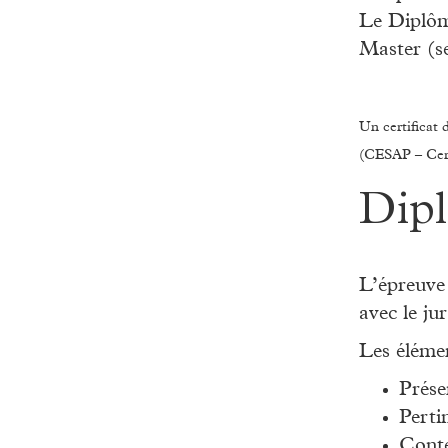
Le Diplôme
Master (se
Un certificat 
(CESAP – Cert
Dipl
L’épreuve 
avec le ju
Les élémen
Prése
Perti
Conte