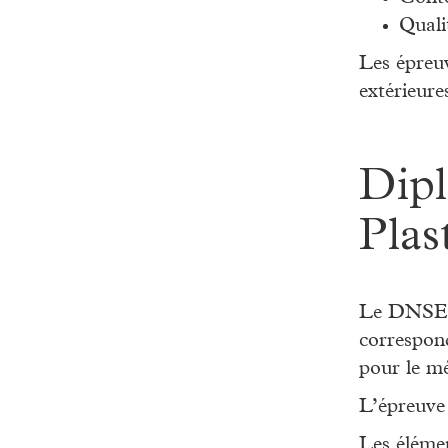
Qualit
Les épreuv
extérieur
Dipl
Plas
Le DNSEP 
correspon
pour le m
L’épreuve
Les élémen