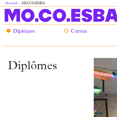
Aller
Accueil
MO.CO.ESBA
au
Fil
MO.CO.ESB
contenu
d'Ariane
principal
Diplômes
Cursus
Main
navigation
Diplômes