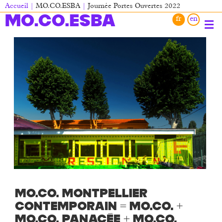
Aller
Accueil
MO.CO.ESBA
Journée Portes Ouvertes 2022
au
Fil
MO.CO.ESBA
contenu
d'Ariane
principal
Main
navigation
MO.CO. Montpellier
Contemporain = MO.CO. +
MO.CO. Panacée + MO.CO.