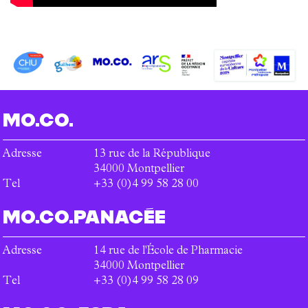
MO.CO.
Adresse
13 rue de la République
34000
Montpellier
Tel
+33 (0)4 99 58 28 00
MO.CO.
PANACÉE
Adresse
14 rue de l'École de Pharmacie
34000
Montpellier
Tel
+33 (0)4 99 58 28 09