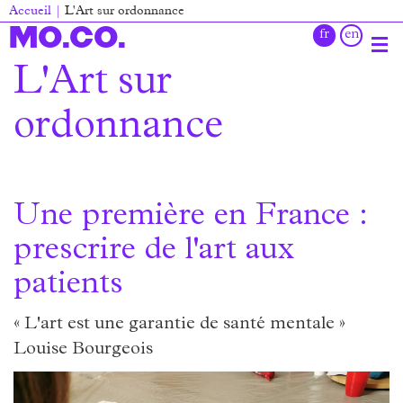
Aller
Accueil
L'Art sur ordonnance
au
Fil
MO.CO.
contenu
d'Ariane
principal
L'Art sur
Main
navigation
ordonnance
Une première en France :
prescrire de l'art aux
patients
« L'art est une garantie de santé mentale »
Louise Bourgeois