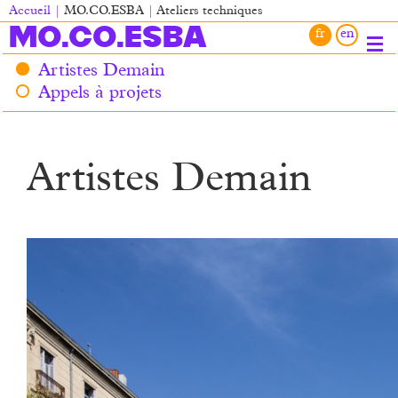
Aller
Accueil
MO.CO.ESBA
Ateliers techniques
au
Fil
MO.CO.ESBA
contenu
d'Ariane
principal
Artistes Demain
Main
Appels à projets
navigation
Artistes Demain