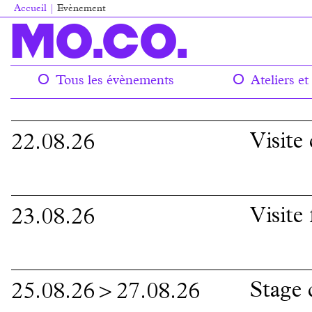
Aller
Accueil
Evènement
au
Fil
MO.CO.
contenu
d'Ariane
principal
Tous les évènements
Ateliers et 
Main
navigation
Visite
22.08.26
Visite
23.08.26
Stage 
25.08.26
>
27.08.26