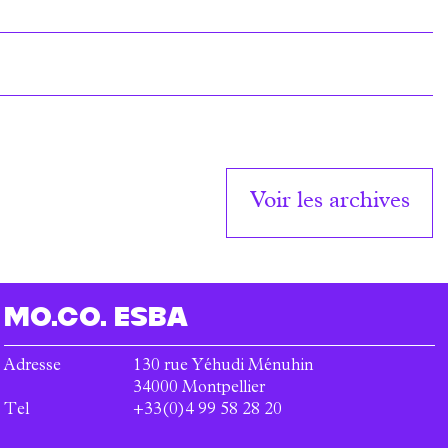
Voir les archives
MO.CO.
ESBA
Adresse
130 rue Yéhudi Ménuhin
34000
Montpellier
Tel
+33(0)4 99 58 28 20