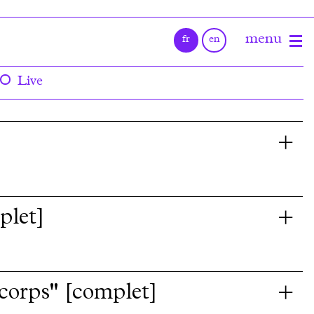
Live
plet]
e corps" [complet]