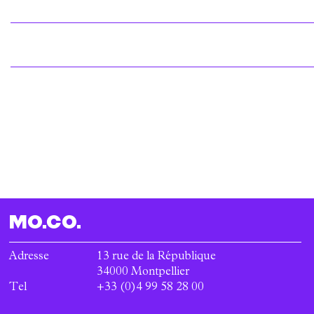
Pagination
MO.CO.
Adresse
13 rue de la République
34000
Montpellier
Tel
+33 (0)4 99 58 28 00