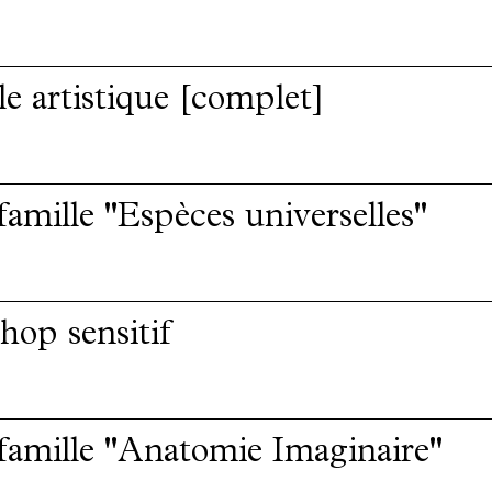
e artistique [complet]
 famille "Espèces universelles"
op sensitif
 famille "Anatomie Imaginaire"