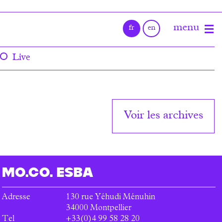
Live
Voir les archives
MO.CO.
ESBA
Adresse
130 rue Yéhudi Ménuhin
34000
Montpellier
Tel
+33(0)4 99 58 28 20