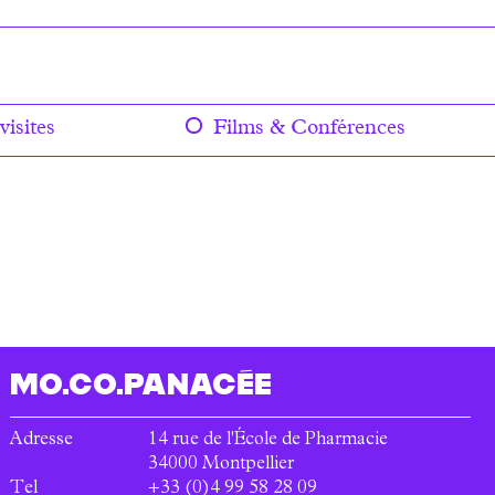
visites
Films & Conférences
MO.CO.
PANACÉE
Adresse
14 rue de l'École de Pharmacie
34000
Montpellier
Tel
+33 (0)4 99 58 28 09