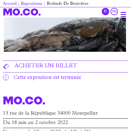
Aller
Accueil
Expositions
Berlinde De Bruyckere
au
Fil
MO.CO.
contenu
d'Ariane
principal
Main
navigation
ACHETER UN BILLET
Cette exposition est terminée
MO.CO.
13 rue de la République 34000 Montpellier
Du 18 juin au 2 octobre 2022