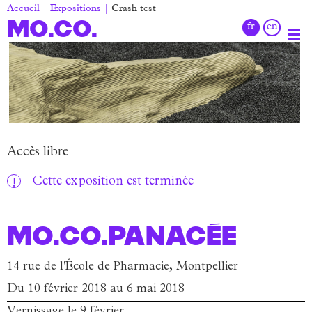
Aller
Accueil
Expositions
Crash test
au
Fil
MO.CO.
contenu
d'Ariane
principal
Main
navigation
Accès libre
Cette exposition est terminée
MO.CO.Panacée
14 rue de l'École de Pharmacie, Montpellier
Du 10 février 2018 au 6 mai 2018
Vernissage le 9 février