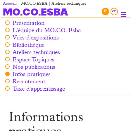
Aller
Accueil
MO.CO.ESBA
Ateliers techniques
au
Fil
MO.CO.ESBA
contenu
d'Ariane
principal
Présentation
Main
L'équipe du MO.CO. Esba
navigation
Vues d'expositions
Bibliothèque
Ateliers techniques
Espace Topiques
Nos publications
Infos pratiques
Recrutement
Taxe d'apprentissage
Informations