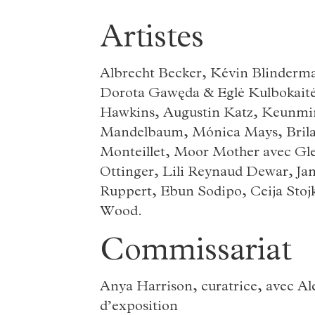
Artistes
Albrecht Becker, Kévin Blinderman
Dorota Gawęda & Eglė Kulbokaitė
Hawkins, Augustin Katz, Keunmi
Mandelbaum, Mónica Mays, Brilan
Monteillet, Moor Mother avec Gl
Ottinger, Lili Reynaud Dewar, Jam
Ruppert, Ebun Sodipo, Ceija Stojk
Wood.
Commissariat
Anya Harrison, curatrice, avec A
d’exposition