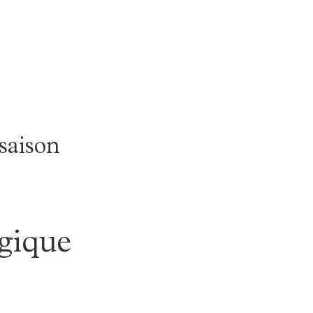
saison
gique