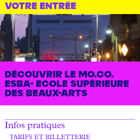
votre entrée
Découvrir le MO.CO.
Esba- Ecole supérieure
des beaux-arts
Infos pratiques
TARIFS ET BILLETTERIE